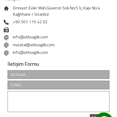
Emniyet Evler Mah.Güvercin Sok.No:5 İç Kapı No:4
Kağıthane / İstanbul
+90 507 115 42 02
info@atksaglik.com
muratal@atksaglik.com
info@atksaglik.com
İletişim Formu