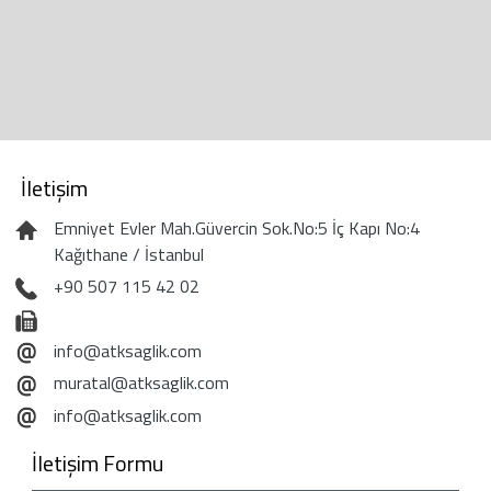
İletişim
Emniyet Evler Mah.Güvercin Sok.No:5 İç Kapı No:4
Kağıthane / İstanbul
+90 507 115 42 02
info@atksaglik.com
muratal@atksaglik.com
info@atksaglik.com
İletişim Formu